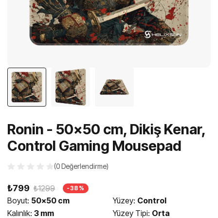
Ronin - 50x50 cm, Dikiş Kenar,
Control Gaming Mousepad
(0 Değerlendirme)
₺799
₺1299
-38%
Boyut:
50x50 cm
Yüzey:
Control
Kalınlık:
3 mm
Yüzey Tipi:
Orta