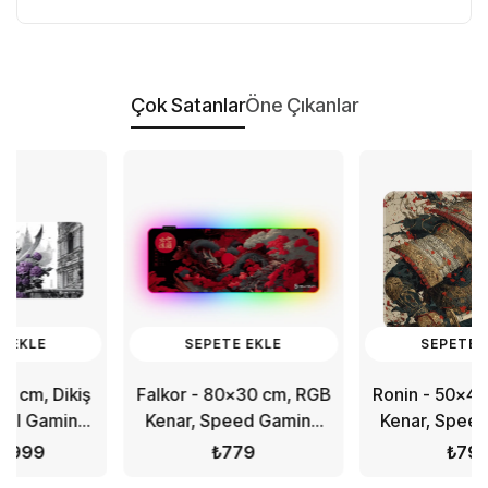
Çok Satanlar
Öne Çıkanlar
SEPETE EKLE
SEPETE EKLE
ş
Falkor - 80x30 cm, RGB
Ronin - 50x40 cm, Dikiş
g
Kenar, Speed Gaming
Kenar, Speed Gaming
Mousepad
Mousepad
₺779
₺799