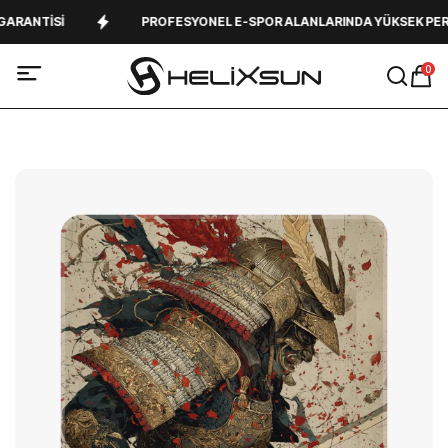
RANTISI
PROFESYONEL E-SPOR ALANLARINDA YÜKSEK PERF
0