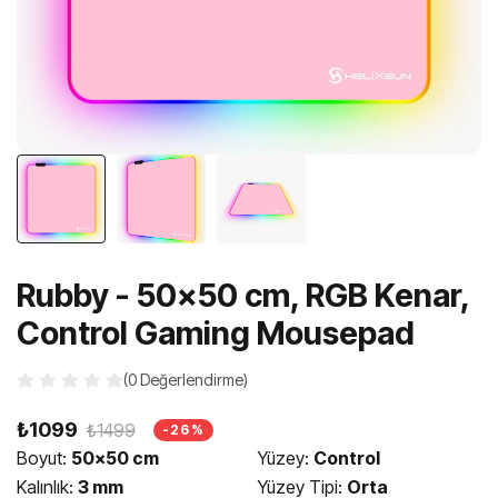
Rubby - 50x50 cm, RGB Kenar,
Control Gaming Mousepad
(0 Değerlendirme)
₺1099
₺1499
-26%
Boyut:
50x50 cm
Yüzey:
Control
Kalınlık:
3 mm
Yüzey Tipi:
Orta