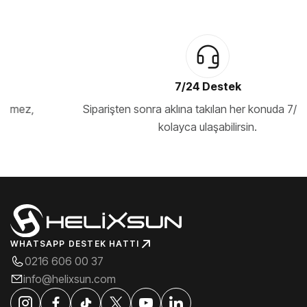
-%26
-%45
7/24 Destek
Siparişten sonra aklına takılan her konuda 7/24 bize
kolayca ulaşabilirsin.
SEPETE EKLE
SEPETE EKLE
Black - 50x50 cm, RGB
Nikki - 70x30 cm, Dikiş
Kenar, Control Gaming
Kenar, Control Gaming
Mousepad
Mousepad
₺1099
₺599
₺1499
₺1099
WHATSAPP DESTEK HATTI
0216 606 00 37
info@helixsun.com