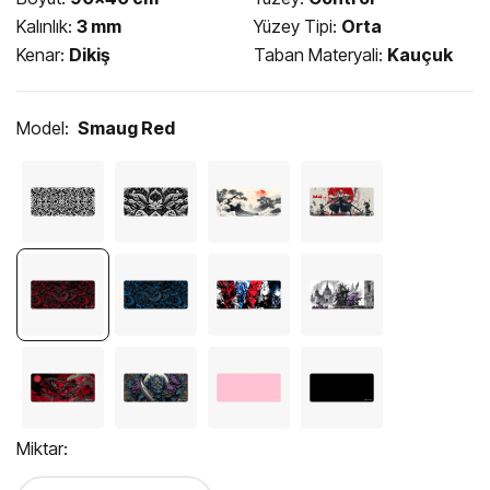
Kalınlık:
3 mm
Yüzey Tipi:
Orta
Kenar:
Dikiş
Taban Materyali:
Kauçuk
Model:
Smaug Red
Miktar: