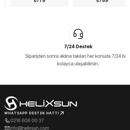
₺779
₺799
-%26
-%45
7/24 Destek
Siparişten sonra aklına takılan her konuda 7/24 bize
kolayca ulaşabilirsin.
SEPETE EKLE
SEPETE EKLE
Vidar - 50x50 cm, RGB
Rage - 70x30 cm, Dikiş
Kenar, Control Gaming
Kenar, Control Gaming
Mousepad
Mousepad
₺1099
₺599
₺1499
₺1099
WHATSAPP DESTEK HATTI
0216 606 00 37
info@helixsun.com