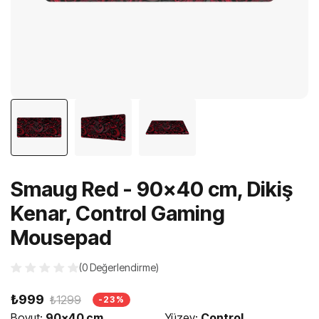
Smaug Red - 90x40 cm, Dikiş
Kenar, Control Gaming
Mousepad
(0 Değerlendirme)
₺999
₺1299
-23%
Boyut:
90x40 cm
Yüzey:
Control