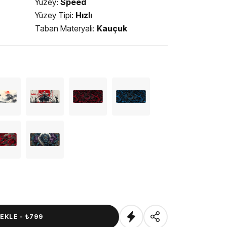
Yüzey:
Speed
Yüzey Tipi:
Hızlı
Taban Materyali:
Kauçuk
EKLE -
₺799