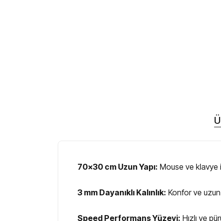
Ü
70x30 cm Uzun Yapı:
Mouse ve klavye iç
3 mm Dayanıklı Kalınlık:
Konfor ve uzun
Speed Performans Yüzeyi:
Hızlı ve pü