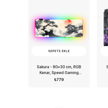
E
SEPETE EKLE
}
RIM
%23 İNDIRIM
%23 İNDIRIM
%23 İNDIRIM
%23 İNDIRI
, Dikiş
Sakura - 80x30 cm, RGB
Gaming
Kenar, Speed Gaming
Mousepad
9
₺779
-%26
-%4
%23 İNDIRIM