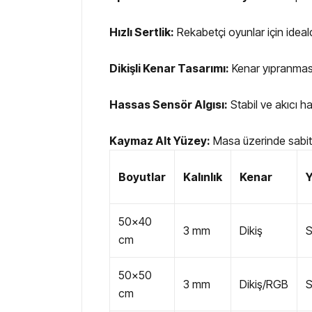
Hızlı Sertlik:
Rekabetçi oyunlar için ideald
Dikişli Kenar Tasarımı:
Kenar yıpranması
Hassas Sensör Algısı:
Stabil ve akıcı ha
Kaymaz Alt Yüzey:
Masa üzerinde sabit 
Boyutlar
Kalınlık
Kenar
50x40
3 mm
Dikiş
cm
50x50
3 mm
Dikiş/RGB
cm