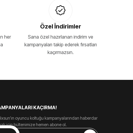
iş
Rubby - 90x40 cm, RGB
Gri
g
Kenar, Control Gaming
Profesy
Mousepad
₺1399
₺1599
₺
Özel İndirimler
an her
Sana özel hazırlanan indirim ve
ca
kampanyaları takip ederek fırsatları
kaçırmazsın.
}
RIM
%45 İNDIRIM
%45 İNDIRIM
AMPANYALARI KAÇIRMA!
lixsun’ın oyuncu koltuğu kampanyalarından haberdar
mak için bültenimize hemen abone ol.