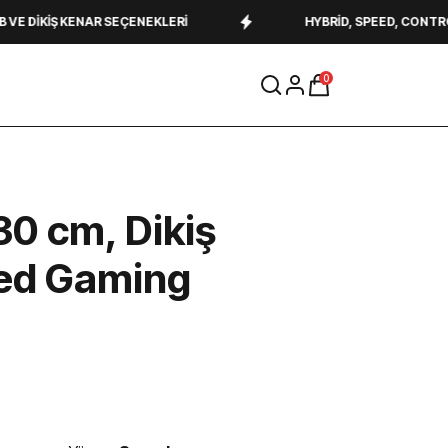
KENAR SEÇENEKLERI
HYBRID, SPEED, CONTROL VE PRO 
0
30 cm, Dikiş
eed Gaming