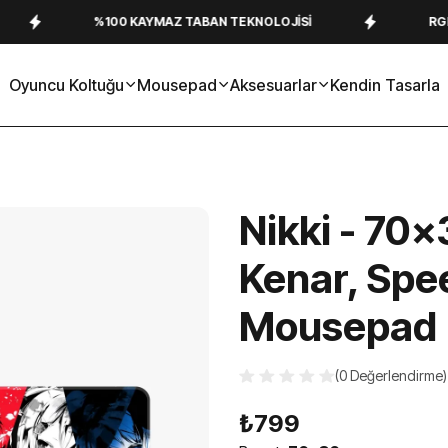
%100 KAYMAZ TABAN TEKNOLOJISI
RGB VE DIKIŞ 
Oyuncu Koltuğu
Mousepad
Aksesuarlar
Kendin Tasarla
Nikki - 70x
Kenar, Sp
Mousepad
(0 Değerlendirme)
₺799