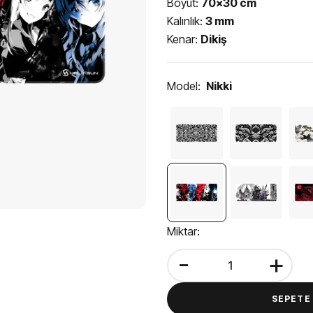
Boyut:
70x30 cm
Kalınlık:
3 mm
Kenar:
Dikiş
Model:
Nikki
Miktar:
-
+
SEPETE 