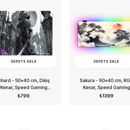
SEPETE EKLE
SEPETE EKLE
}
M
%23 İNDIRIM
%45 İNDIRIM
%45 İNDIRIM
%45 
Shard - 50x40 cm, Dikiş
Sakura - 90x40 cm, R
Kenar, Speed Gaming
Kenar, Speed Gaming
Mousepad
Mousepad
₺799
₺1399
SEPETE EKLE
5
-%23
%23 İNDIRIM
%23 İNDIRIM
%12 İNDIRIM
%23 İNDIRIM
%12 İNDIRIM
%23 İNDIRIM
%12